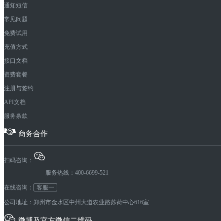
通知短信
常见问题
免费试用
充值方式
接口文档
资费套餐
注册与签约
API文档
服务条款
商务合作
扫码咨询：
服务热线：400-6699-521
在线咨询：
客服一
公司地址：郑州市金水区中州大道农业路苏荷中心616室
微博及官方微信二维码