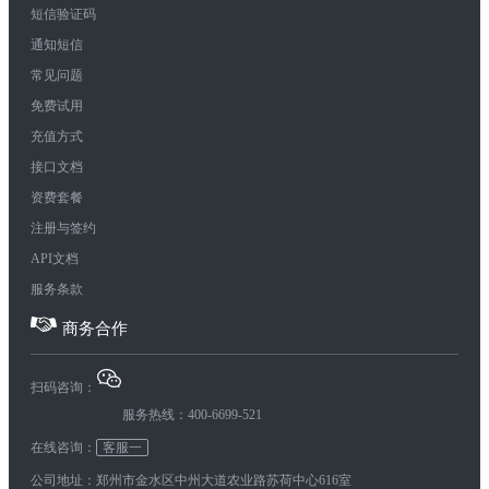
短信验证码
通知短信
常见问题
免费试用
充值方式
接口文档
资费套餐
注册与签约
API文档
服务条款
商务合作
扫码咨询：
服务热线：400-6699-521
在线咨询：
客服一
公司地址：郑州市金水区中州大道农业路苏荷中心616室