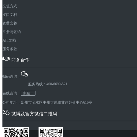
充值方式
接口文档
资费套餐
注册与签约
API文档
服务条款
商务合作
扫码咨询：
服务热线：400-6699-521
在线咨询：
客服一
公司地址：郑州市金水区中州大道农业路苏荷中心616室
微博及官方微信二维码