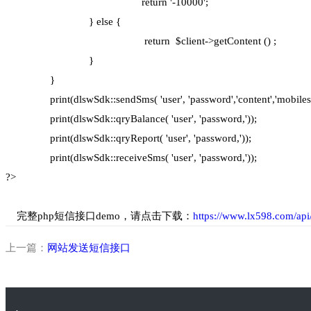
return '-10000';
} else {
return $client->getContent () ;
}
}
print(dlswSdk::sendSms( 'user', 'password','content','mobiles'
print(dlswSdk::qryBalance( 'user', 'password,'));
print(dlswSdk::qryReport( 'user', 'password,'));
print(dlswSdk::receiveSms( 'user', 'password,'));
?>
完整php短信接口demo，请点击下载：
https://www.lx598.com/api
上一篇：
网站发送短信接口