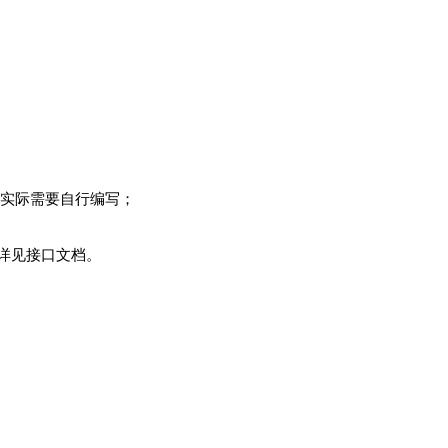
据实际需要自行编写；
板详见接口文档。