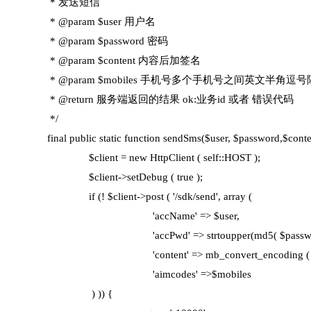
* 发送短信
* @param $user 用户名
* @param $password 密码
* @param $content 内容后加签名
* @param $mobiles 手机号多个手机号之间英文半角逗号
* @return 服务端返回的结果 ok:业务id 或者 错误代码
*/
final public static function sendSms($user, $password,$conten
$client = new HttpClient ( self::HOST );
$client->setDebug ( true );
if (! $client->post ( '/sdk/send', array (
'accName' => $user,
'accPwd' => strtoupper(md5( $password 
'content' => mb_convert_encoding ( $content, 
'aimcodes' =>$mobiles
) )) {