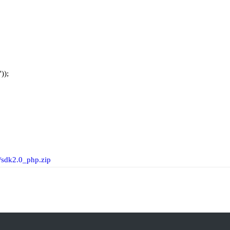
));
/sdk2.0_php.zip