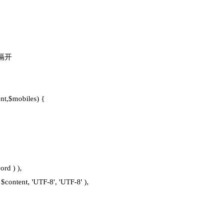
隔开
t,$mobiles) {
) ),
'UTF-8', 'UTF-8' ),