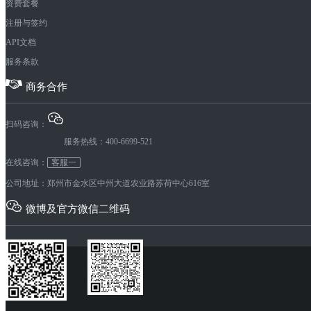
资费套餐
注册与签约
API文档
服务条款
商务合作
扫码咨询：
服务热线：400-6699-521
在线咨询：
客服一
公司地址：郑州市金水区中州大道农业路苏荷中心616室
微博及官方微信二维码