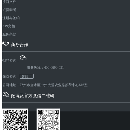
接口文档
资费套餐
注册与签约
API文档
服务条款
商务合作
扫码咨询：
服务热线：400-6699-521
在线咨询：
客服一
公司地址：郑州市金水区中州大道农业路苏荷中心616室
微博及官方微信二维码