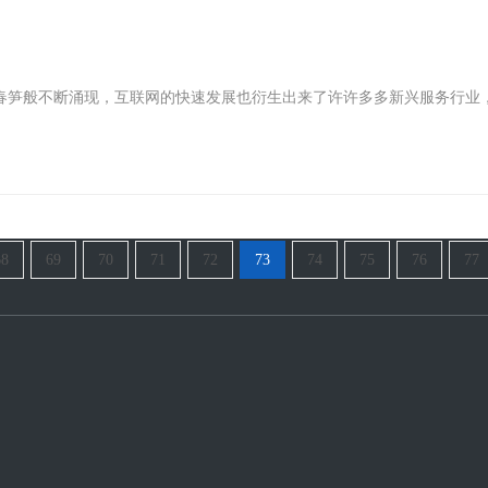
后春笋般不断涌现，互联网的快速发展也衍生出来了许许多多新兴服务行业
68
69
70
71
72
73
74
75
76
77