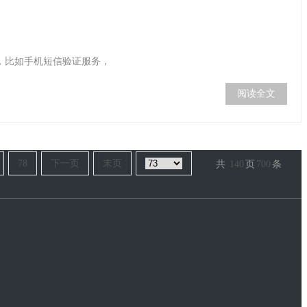
，比如手机短信验证服务，
阅读全文
78
下一页
末页
共
140
页
700
条