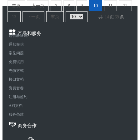
首页
上一页
7
8
9
10
11
12
13
下一页
末页
共
14
页
69
条
产品和服务
短信验证码
通知短信
常见问题
免费试用
充值方式
接口文档
资费套餐
注册与签约
API文档
服务条款
商务合作