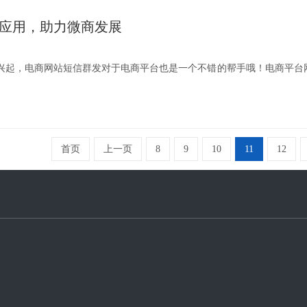
信应用，助力微商发展
兴起，电商网站短信群发对于电商平台也是一个不错的帮手哦！电商平台网
首页
上一页
8
9
10
11
12