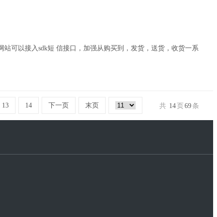
站可以接入sdk短 信接口，加强从购买到，发货，送货，收货一系
13
14
下一页
末页
共
14
页
69
条