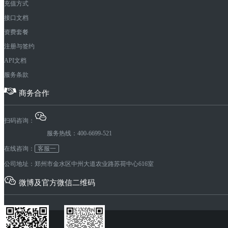
充值方式
接口文档
资费套餐
注册与签约
API文档
服务条款
商务合作
扫码咨询：
服务热线：400-6699-521
在线咨询：
客服一
公司地址：郑州市金水区中州大道农业路苏荷中心616室
微博及官方微信二维码