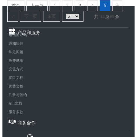
首页
上一页
1
2
3
4
5
6
7
下一页
末页
共
14
页
69
条
产品和服务
短信验证码
通知短信
常见问题
免费试用
充值方式
接口文档
资费套餐
注册与签约
API文档
服务条款
商务合作